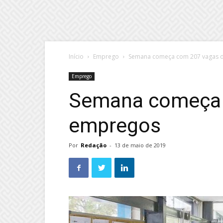
Início
Emprego
Semana começa com 207 vagas 
Emprego
Semana começa 
empregos
Por
Redação
-
13 de maio de 2019