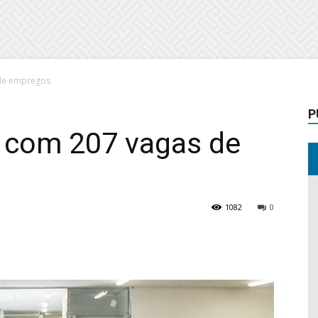
de empregos
P
com 207 vagas de
1082
0