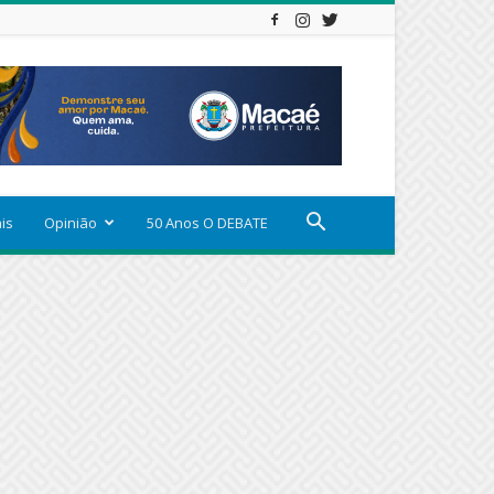
ais
Opinião
50 Anos O DEBATE