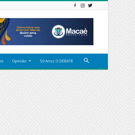
ais
Opinião
50 Anos O DEBATE