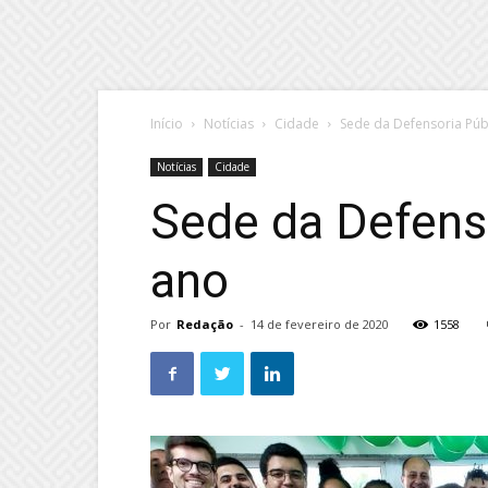
Início
Notícias
Cidade
Sede da Defensoria Púb
Notícias
Cidade
Sede da Defens
ano
Por
Redação
-
14 de fevereiro de 2020
1558