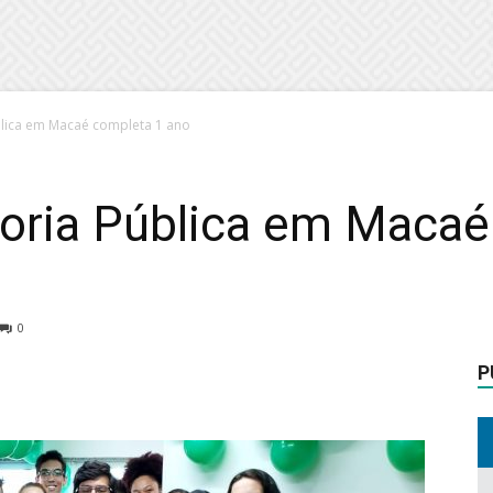
lica em Macaé completa 1 ano
oria Pública em Macaé
0
P