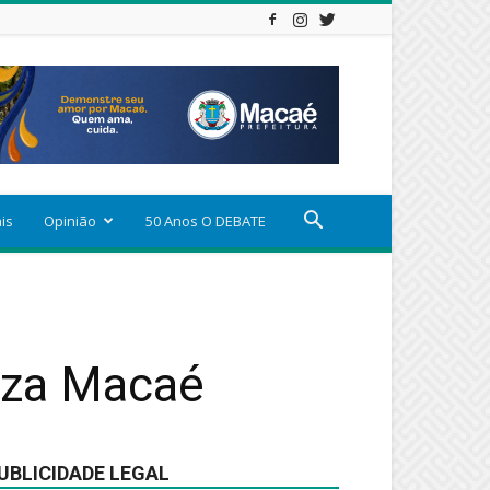
ais
Opinião
50 Anos O DEBATE
aza Macaé
UBLICIDADE LEGAL