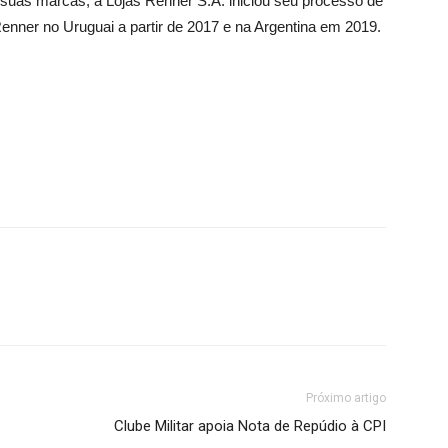
 suas marcas, a Lojas Renner S.A. iniciou seu processo de
Renner no Uruguai a partir de 2017 e na Argentina em 2019.
Próximo artigo
Clube Militar apoia Nota de Repúdio à CPI