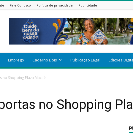
nte
Fale Conosco
Política de privacidade
Publicidade
Emprego
Caderno Dois
Publicação Legal
Edições Digit
as no Shopping Plaza Macaé
 portas no Shopping Pl
P