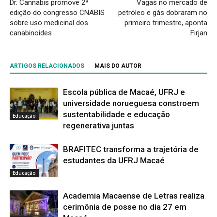
Dr. Cannabis promove 2ª
Vagas no mercado de
edição do congresso CNABIS
petróleo e gás dobraram no
sobre uso medicinal dos
primeiro trimestre, aponta
canabinoides
Firjan
ARTIGOS RELACIONADOS
MAIS DO AUTOR
Escola pública de Macaé, UFRJ e
universidade norueguesa constroem
sustentabilidade e educação
Educação
regenerativa juntas
BRAFITEC transforma a trajetória de
estudantes da UFRJ Macaé
Educação
Academia Macaense de Letras realiza
cerimônia de posse no dia 27 em