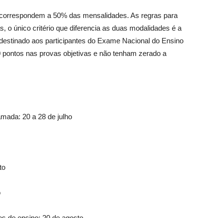
que correspondem a 50% das mensalidades. As regras para
o único critério que diferencia as duas modalidades é a
é destinado aos participantes do Exame Nacional do Ensino
 pontos nas provas objetivas e não tenham zerado a
mada: 20 a 28 de julho
to
o
ões de ensino: 20 de agosto