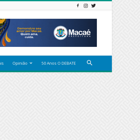
ais
Opinião
50 Anos O DEBATE