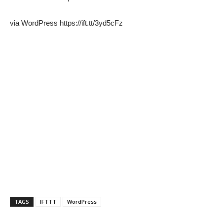
via WordPress https://ift.tt/3yd5cFz
TAGS
IFTTT
WordPress