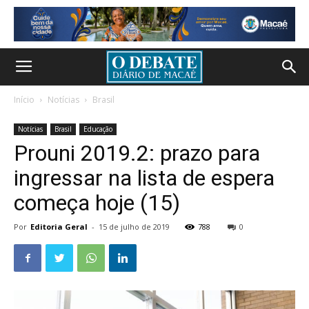
Início
Notícias
Brasil
Notícias
Brasil
Educação
Prouni 2019.2: prazo para
ingressar na lista de espera
começa hoje (15)
Por
Editoria Geral
-
15 de julho de 2019
788
0