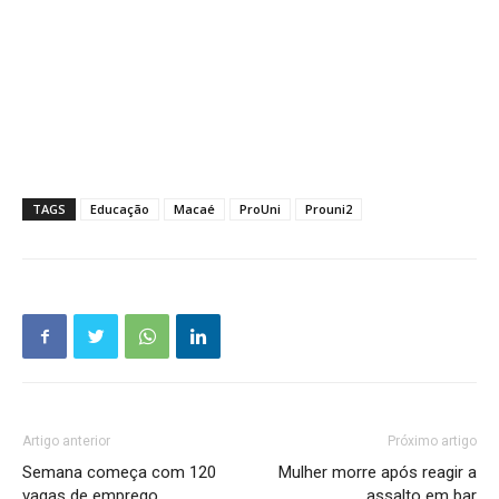
TAGS
Educação
Macaé
ProUni
Prouni2
Artigo anterior
Próximo artigo
Semana começa com 120
Mulher morre após reagir a
vagas de emprego
assalto em bar