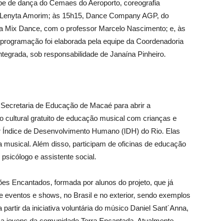
e de dança do Cemaes do Aeroporto, coreografia
a Lenyta Amorim; às 15h15, Dance Company AGP, do
ia Mix Dance, com o professor Marcelo Nascimento; e, às
rogramação foi elaborada pela equipe da Coordenadoria
tegrada, sob responsabilidade de Janaína Pinheiro.
 Secretaria de Educação de Macaé para abrir a
 cultural gratuito de educação musical com crianças e
 Índice de Desenvolvimento Humano (IDH) do Rio. Elas
oria musical. Além disso, participam de oficinas de educação
icólogo e assistente social.
lões Encantados, formada por alunos do projeto, que já
 eventos e shows, no Brasil e no exterior, sendo exemplos
 partir da iniciativa voluntária do músico Daniel Sant´Anna,
o a jovens da comunidade Terra Encantada. Atualmente,