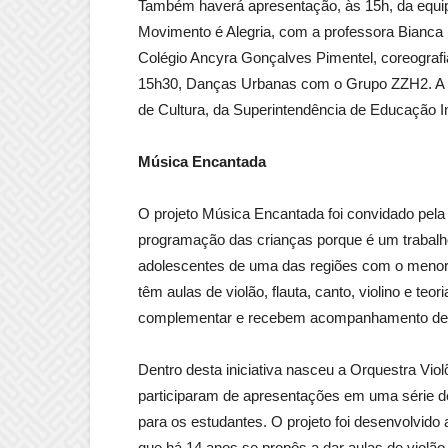
Também haverá apresentação, às 15h, da equip
Movimento é Alegria, com a professora Bianc
Colégio Ancyra Gonçalves Pimentel, coreograf
15h30, Danças Urbanas com o Grupo ZZH2. A p
de Cultura, da Superintendência de Educação In
Música Encantada
O projeto Música Encantada foi convidado pela
programação das crianças porque é um trabalho
adolescentes de uma das regiões com o menor
têm aulas de violão, flauta, canto, violino e te
complementar e recebem acompanhamento de ps
Dentro desta iniciativa nasceu a Orquestra Vio
participaram de apresentações em uma série de
para os estudantes. O projeto foi desenvolvido a
que há 14 anos se propôs a dar aulas de violã