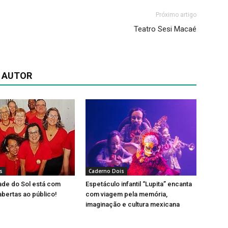
Próximo artigo
Teatro Sesi Macaé
 AUTOR
s
Caderno Dois
ade do Sol está com
Espetáculo infantil “Lupita” encanta
abertas ao público!
com viagem pela memória,
imaginação e cultura mexicana