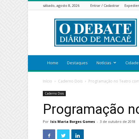
sábado, agosto 8, 2026
Entrar / Cadastrar
Expedie
ODEBATEON
Home
Destaques
Notícias
Cidade
Início
Caderno Dois
Programação no Teatro com
Caderno Dois
Programação no
Por
Isis Maria Borges Gomes
-
3 de outubro de 2018