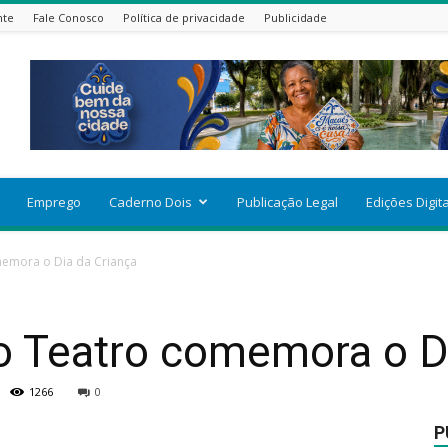
nte
Fale Conosco
Política de privacidade
Publicidade
Emprego
Caderno Dois
Publicação Legal
Edições Digit
emora o Dia da Criança
 Teatro comemora o Di
1266
0
P