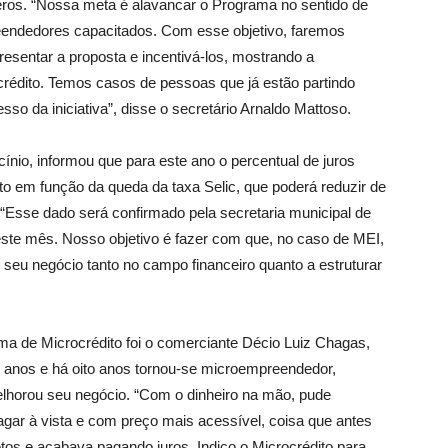
eros. “Nossa meta é alavancar o Programa no sentido de
reendedores capacitados. Com esse objetivo, faremos
esentar a proposta e incentivá-los, mostrando a
rédito. Temos casos de pessoas que já estão partindo
so da iniciativa”, disse o secretário Arnaldo Mattoso.
nio, informou que para este ano o percentual de juros
rato em função da queda da taxa Selic, que poderá reduzir de
Esse dado será confirmado pela secretaria municipal de
ste mês. Nosso objetivo é fazer com que, no caso de MEI,
seu negócio tanto no campo financeiro quanto a estruturar
 de Microcrédito foi o comerciante Décio Luiz Chagas,
1 anos e há oito anos tornou-se microempreendedor,
 melhorou seu negócio. “Com o dinheiro na mão, pude
ar à vista e com preço mais acessível, coisa que antes
os e acabava pagando juros. Indico o Microcrédito para