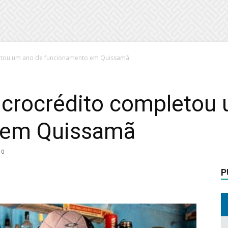
etou um ano de funcionamento em Quissamã
crocrédito completou 
 em Quissamã
0
P