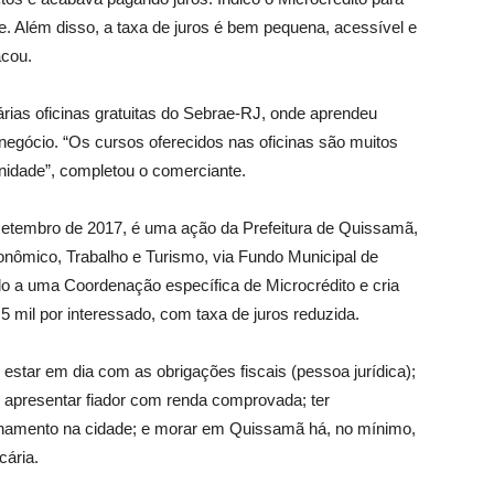
e. Além disso, a taxa de juros é bem pequena, acessível e
acou.
árias oficinas gratuitas do Sebrae-RJ, onde aprendeu
negócio. “Os cursos oferecidos nas oficinas são muitos
unidade”, completou o comerciante.
de setembro de 2017, é uma ação da Prefeitura de Quissamã,
nômico, Trabalho e Turismo, via Fundo Municipal de
 a uma Coordenação específica de Microcrédito e cria
5 mil por interessado, com taxa de juros reduzida.
e estar em dia com as obrigações fiscais (pessoa jurídica);
 apresentar fiador com renda comprovada; ter
namento na cidade; e morar em Quissamã há, no mínimo,
cária.