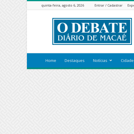
quinta-feira, agosto 6, 2026
Entrar / Cadastrar
Exp
ODEBATEON
Home
Destaques
Notícias
Cidade