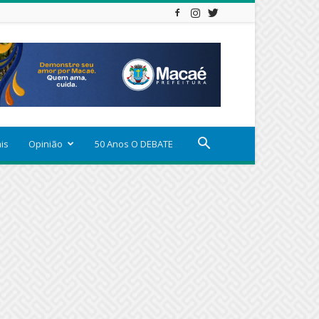
ais
Opinião
50 Anos O DEBATE