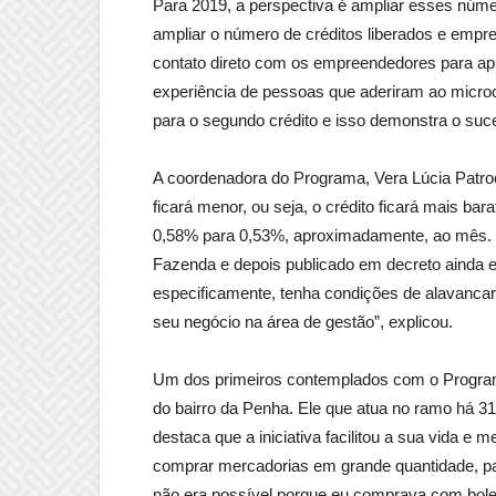
Para 2019, a perspectiva é ampliar esses núm
ampliar o número de créditos liberados e emp
contato direto com os empreendedores para apr
experiência de pessoas que aderiram ao microc
para o segundo crédito e isso demonstra o suces
A coordenadora do Programa, Vera Lúcia Patrocí
ficará menor, ou seja, o crédito ficará mais ba
0,58% para 0,53%, aproximadamente, ao mês. “
Fazenda e depois publicado em decreto ainda e
especificamente, tenha condições de alavancar 
seu negócio na área de gestão”, explicou.
Um dos primeiros contemplados com o Programa
do bairro da Penha. Ele que atua no ramo há 3
destaca que a iniciativa facilitou a sua vida e
comprar mercadorias em grande quantidade, pag
não era possível porque eu comprava com bolet