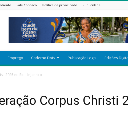
ediente
Fale Conosco
Política de privacidade
Publicidade
Emprego
Caderno Dois
Publicação Legal
Edições Digit
ti 2025 no Rio de Janeiro
ração Corpus Christi 
0