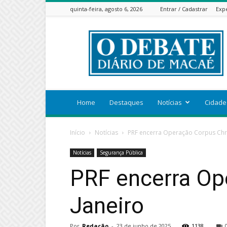
quinta-feira, agosto 6, 2026
Entrar / Cadastrar
Exp
ODEBATEON
Home
Destaques
Notícias
Cidade
Início
Notícias
PRF encerra Operação Corpus Chris
Notícias
Segurança Pública
PRF encerra Ope
Janeiro
Por
Redação
-
23 de junho de 2025
1138