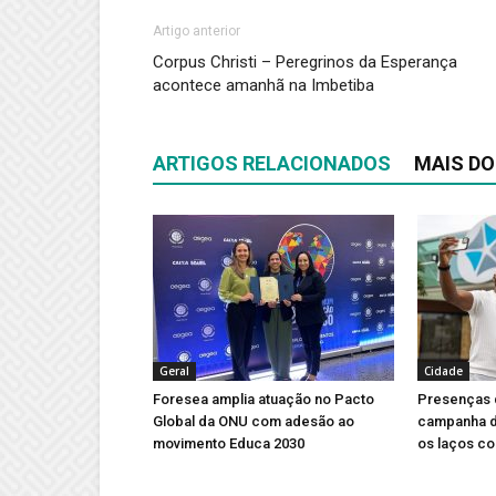
Artigo anterior
Corpus Christi – Peregrinos da Esperança
acontece amanhã na Imbetiba
ARTIGOS RELACIONADOS
MAIS DO
Geral
Cidade
Foresea amplia atuação no Pacto
Presenças 
Global da ONU com adesão ao
campanha d
movimento Educa 2030
os laços co