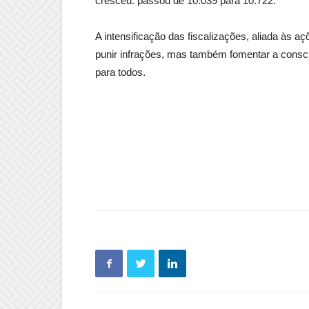
cresceu: passou de 10.039 para 10.722.
A intensificação das fiscalizações, aliada às
punir infrações, mas também fomentar a consci
para todos.