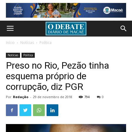
Início
Notícias
Política
Notícias
Política
Preso no Rio, Pezão tinha
esquema próprio de
corrupção, diz PGR
Por
Redação
-
29 de novembro de 2018
794
0