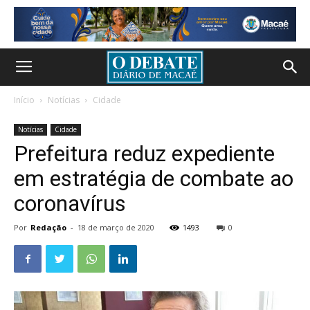
Início
Notícias
Cidade
Notícias
Cidade
Prefeitura reduz expediente
em estratégia de combate ao
coronavírus
Por
Redação
-
18 de março de 2020
1493
0