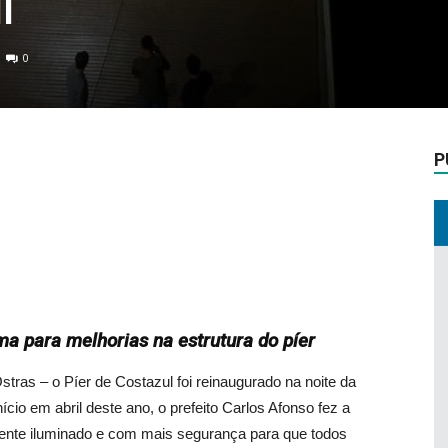
l
0
P
ma para melhorias na estrutura do píer
tras – o Píer de Costazul foi reinaugurado na noite da
nício em abril deste ano, o prefeito Carlos Afonso fez a
mente iluminado e com mais segurança para que todos