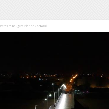
Ostras reinaugura Píer de Costazul