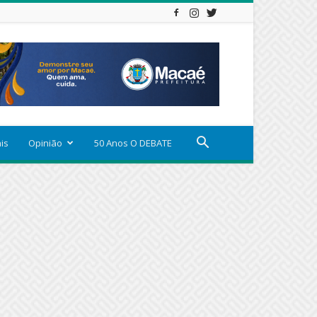
ais
Opinião
50 Anos O DEBATE