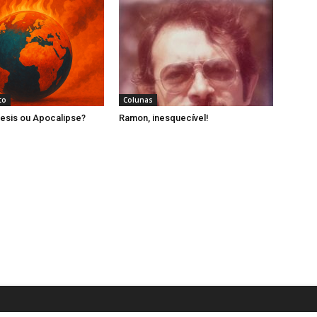
to
Colunas
esis ou Apocalipse?
Ramon, inesquecível!