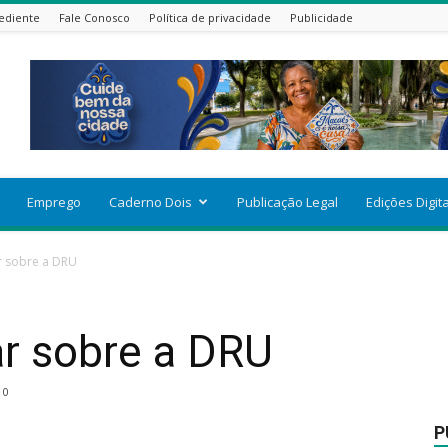
ediente
Fale Conosco
Política de privacidade
Publicidade
Emprego
Caderno Dois
Publicação Legal
Edições Digit
r sobre a DRU
ar sobre a DRU
0
P