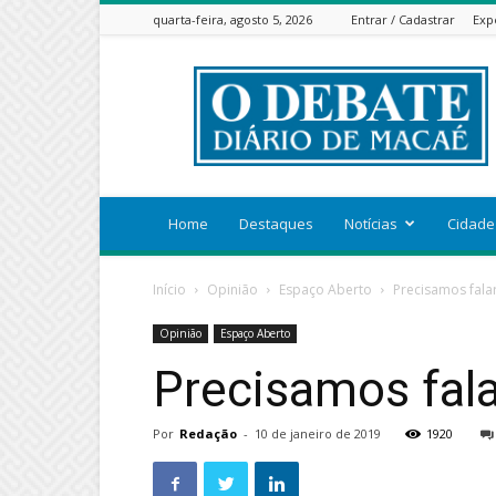
quarta-feira, agosto 5, 2026
Entrar / Cadastrar
Exp
ODEBATEON
Home
Destaques
Notícias
Cidade
Início
Opinião
Espaço Aberto
Precisamos fala
Opinião
Espaço Aberto
Precisamos fal
Por
Redação
-
10 de janeiro de 2019
1920