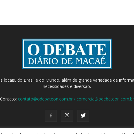
as locais, do Brasil e do Mundo, além de grande variedade de inform
necessidades e diversão.
Contato:
contato@odebateon.com.br / comercia@odebateon.com.br