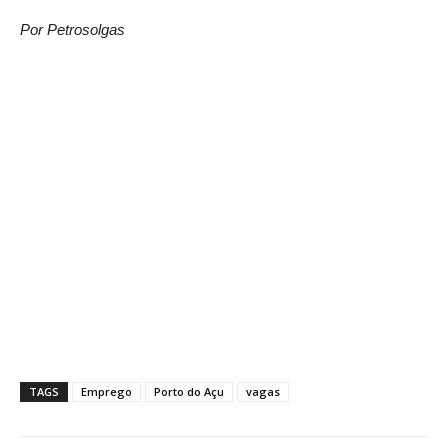
Por Petrosolgas
TAGS
Emprego
Porto do Açu
vagas