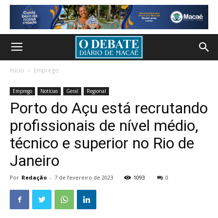
Início
Emprego
Emprego
Notícias
Geral
Regional
Porto do Açu está recrutando
profissionais de nível médio,
técnico e superior no Rio de
Janeiro
Por
Redação
-
7 de fevereiro de 2023
1093
0