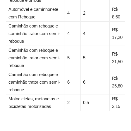
reboque e ônibus
Automóvel e caminhonete
R$
4
2
com Reboque
8,60
Caminhão com reboque e
R$
caminhão trator com semi-
4
4
17,20
reboque
Caminhão com reboque e
R$
caminhão trator com semi-
5
5
21,50
reboque
Caminhão com reboque e
R$
caminhão trator com semi-
6
6
25,80
reboque
Motocicletas, motonetas e
R$
2
0,5
bicicletas motorizadas
2,15