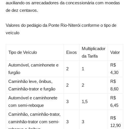
auxiliando os arrecadadores da concessionária com moedas
de dez centavos.
Valores do pedágio da Ponte Rio-Niterói conforme o tipo de
veículo
Multiplicador
Tipo de Veículo
Eixos
Valor
da Tarifa
Automóvel, caminhonete e
R$
2
1
furgão
4,30
Caminhão leve, ônibus,
R$
2
2
Caminhão-trator e furgão
8,60
Automóvel e caminhonete
R$
3
1,5
com semi-reboque
6,45
Caminhão, caminhão-trator,
R$
caminhão-trator com semi-
3
3
12,90