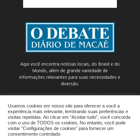
Aqui você encontra notícias locais, do Brasil e do
Mundo, além de grande variedade de
informações relevantes para suas necessidades e
diversão.
Contato:
contato@odebateon.com.br /
comercia@odebateon.com.br
Usamos cookies em nosso site para oferecer a você a
experiência mais relevante, lembrando suas preferências e
visitas repetidas. Ao clicar em “Aceitar tudo”, você concorda
com o uso de TODOS os cookies. No entanto, você pode
visitar "Configurações de cookies" para fornecer um
consentimento controlado