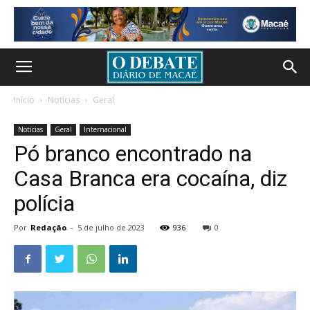
Início
Notícias
Geral
Notícias
Geral
Internacional
Pó branco encontrado na
Casa Branca era cocaína, diz
polícia
Por
Redação
-
5 de julho de 2023
936
0