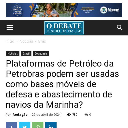
Início
Notícias
Brasil
Notícias
Brasil
Economia
Plataformas de Petróleo da
Petrobras podem ser usadas
como bases móveis de
defesa e abastecimento de
navios da Marinha?
Por
Redação
-
22 de abril de 2024
780
0