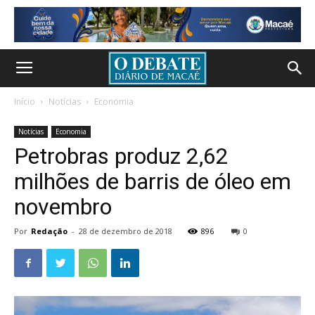
Início
Notícias
Economia
Notícias
Economia
Petrobras produz 2,62
milhões de barris de óleo em
novembro
Por
Redação
-
28 de dezembro de 2018
896
0