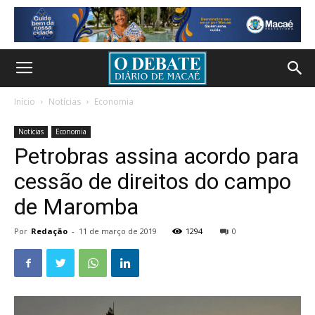
Início
Notícias
Economia
Notícias
Economia
Petrobras assina acordo para
cessão de direitos do campo
de Maromba
Por
Redação
-
11 de março de 2019
1294
0