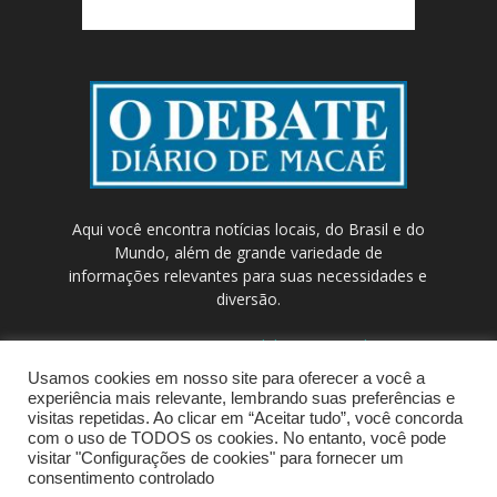
Aqui você encontra notícias locais, do Brasil e do
Mundo, além de grande variedade de
informações relevantes para suas necessidades e
diversão.
Contato:
contato@odebateon.com.br /
comercia@odebateon.com.br
Usamos cookies em nosso site para oferecer a você a
experiência mais relevante, lembrando suas preferências e
visitas repetidas. Ao clicar em “Aceitar tudo”, você concorda
com o uso de TODOS os cookies. No entanto, você pode
visitar "Configurações de cookies" para fornecer um
consentimento controlado