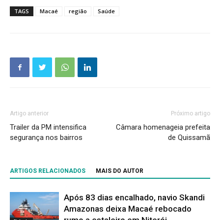
TAGS
Macaé
região
Saúde
Artigo anterior
Próximo artigo
Trailer da PM intensifica
Câmara homenageia prefeita
segurança nos bairros
de Quissamã
ARTIGOS RELACIONADOS
MAIS DO AUTOR
Após 83 dias encalhado, navio Skandi
Amazonas deixa Macaé rebocado