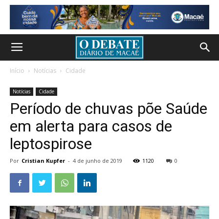
Início
Notícias
Cidade
Notícias
Cidade
Período de chuvas põe Saúde
em alerta para casos de
leptospirose
Por
Cristian Kupfer
-
4 de junho de 2019
1120
0