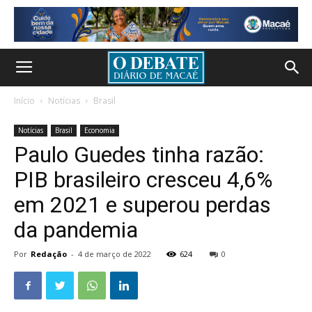
Início
Notícias
Brasil
Notícias
Brasil
Economia
Paulo Guedes tinha razão:
PIB brasileiro cresceu 4,6%
em 2021 e superou perdas
da pandemia
Por
Redação
-
4 de março de 2022
624
0