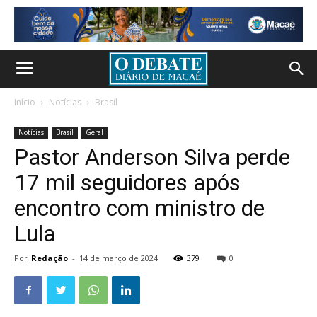
Início
Notícias
Brasil
Notícias
Brasil
Geral
Pastor Anderson Silva perde
17 mil seguidores após
encontro com ministro de
Lula
Por
Redação
-
14 de março de 2024
379
0