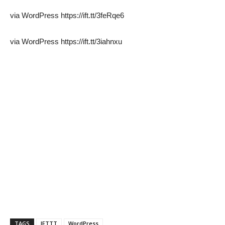
via WordPress https://ift.tt/3feRqe6
via WordPress https://ift.tt/3iahnxu
TAGS
IFTTT
WordPress