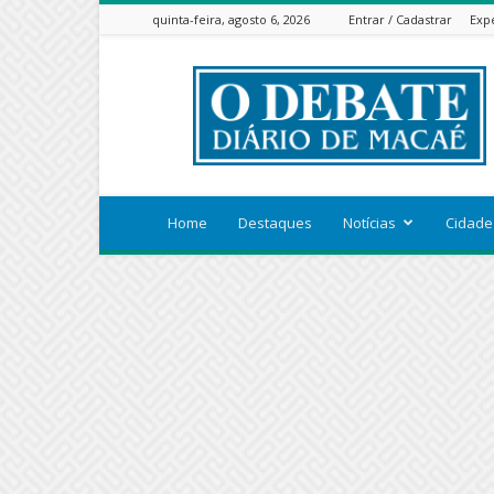
quinta-feira, agosto 6, 2026
Entrar / Cadastrar
Exp
ODEBATEON
Home
Destaques
Notícias
Cidade