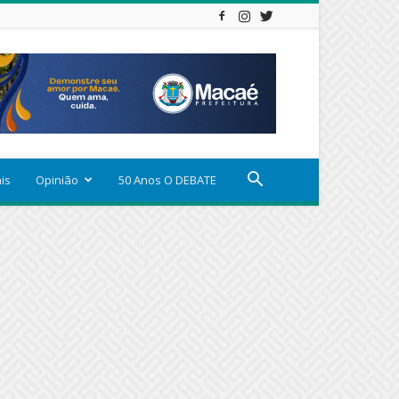
ais
Opinião
50 Anos O DEBATE