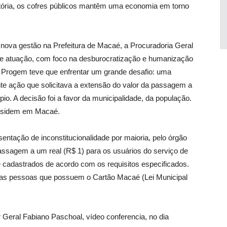
itória, os cofres públicos mantêm uma economia em torno
 nova gestão na Prefeitura de Macaé, a Procuradoria Geral
de atuação, com foco na desburocratização e humanização
 a Progem teve que enfrentar um grande desafio: uma
nte ação que solicitava a extensão do valor da passagem a
io. A decisão foi a favor da municipalidade, da população.
residem em Macaé.
ntação de inconstitucionalidade por maioria, pelo órgão
assagem a um real (R$ 1) para os usuários do serviço de
e cadastrados de acordo com os requisitos especificados.
a as pessoas que possuem o Cartão Macaé (Lei Municipal
r Geral Fabiano Paschoal, vídeo conferencia, no dia