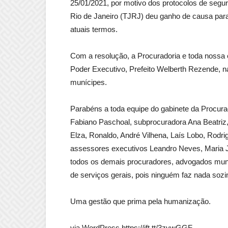
25/01/2021, por motivo dos protocolos de segur
Rio de Janeiro (TJRJ) deu ganho de causa para
atuais termos.
Com a resolução, a Procuradoria e toda noss
Poder Executivo, Prefeito Welberth Rezende, n
munícipes.
Parabéns a toda equipe do gabinete da Procur
Fabiano Paschoal, subprocuradora Ana Beatriz,
Elza, Ronaldo, André Vilhena, Laís Lobo, Rodr
assessores executivos Leandro Neves, Maria J
todos os demais procuradores, advogados munici
de serviços gerais, pois ninguém faz nada sozi
Uma gestão que prima pela humanização.
via WordPress https://ift.tt/3zvwGGF