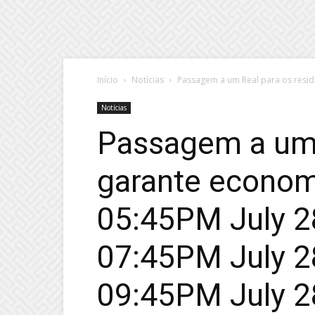
Início
Notícias
Passagem a um Real para os resid
Notícias
Passagem a um 
garante economi
05:45PM July 28
07:45PM July 28
09:45PM July 28