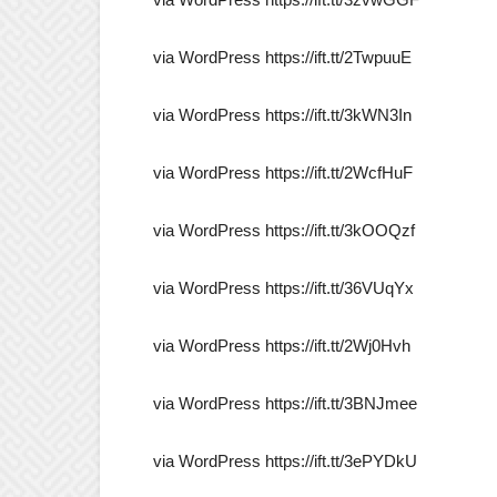
via WordPress https://ift.tt/2TwpuuE
via WordPress https://ift.tt/3kWN3In
via WordPress https://ift.tt/2WcfHuF
via WordPress https://ift.tt/3kOOQzf
via WordPress https://ift.tt/36VUqYx
via WordPress https://ift.tt/2Wj0Hvh
via WordPress https://ift.tt/3BNJmee
via WordPress https://ift.tt/3ePYDkU