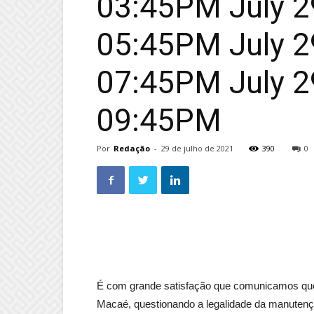
03:45PM July 29
05:45PM July 29
07:45PM July 29
09:45PM
Por
Redação
-
29 de julho de 2021
390
0
É com grande satisfação que comunicamos que, 
Macaé, questionando a legalidade da manuten