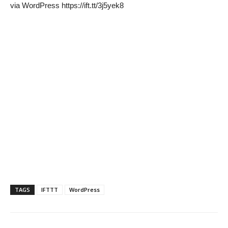
via WordPress https://ift.tt/3j5yek8
TAGS
IFTTT
WordPress