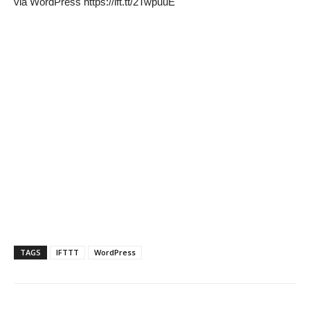
via WordPress https://ift.tt/2TwpuuE
TAGS
IFTTT
WordPress