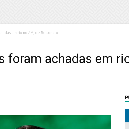
chadas em rio no AM, diz Bolsonaro
s foram achadas em rio
P