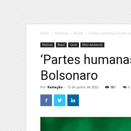
Início
Notícias
Brasil
‘Partes humanas foram a
Notícias
Brasil
Geral
Meio Ambiente
‘Partes humana
Bolsonaro
Por
Redação
-
13 de junho de 2022
681
0