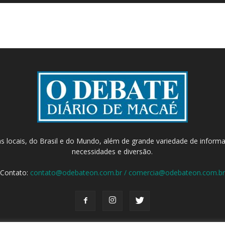
as locais, do Brasil e do Mundo, além de grande variedade de inform
necessidades e diversão.
Contato:
contato@odebateon.com.br / comercia@odebateon.com.br