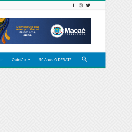
ais
Opinião
50 Anos O DEBATE