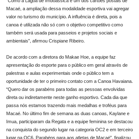
“Como a Lagoa de Imboassica é um dos cartões postais de
Macaé, a ampliação dessa modalidade esportiva vai agregar
valor no turismo do município. A influência é direta, pois a
canoa é utilizada não só com o objetivo competitivo como
também será usada para passeios e projetos sociais e
ambientais”, afirmou Crispiane Ribeiro.
De acordo com a diretora do Makae Hoe, a equipe faz
apresentação do esporte para o público em geral através de
palestras e aulas experimentais onde o público tem a
oportunidade de ter o primeiro contato com a Canoa Havaiana.
“Quero dar os parabéns para todas as pessoas envolvidas
direta ou indiretamente neste ganho esportivo. Cada dia que
passa nós estamos trazendo mais medalhas e troféus para
Macaé. No último fim de semana as duas canoas, Kaylane e
Imua, participaram da Regata e a equipe feminina se destacou
na conquista do segundo lugar na categoria OC2 e em terceiro
lugar na OC6. Parabéns para aos atletas de Macaé”, finalizou