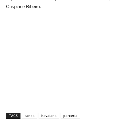
Crispiane Ribeiro.
TAGS
canoa
havaiana
parceria