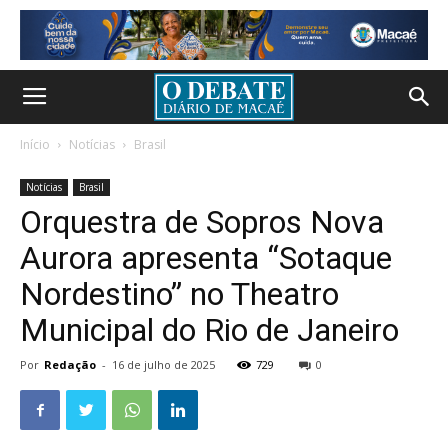
Início
Notícias
Brasil
Notícias
Brasil
Orquestra de Sopros Nova
Aurora apresenta “Sotaque
Nordestino” no Theatro
Municipal do Rio de Janeiro
Por
Redação
-
16 de julho de 2025
729
0