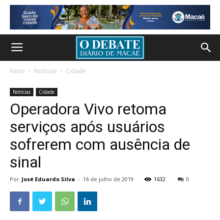
Início
Notícias
Cidade
Notícias
Cidade
Operadora Vivo retoma
serviços após usuários
sofrerem com ausência de
sinal
Por
José Eduardo Silva
-
16 de julho de 2019
1632
0