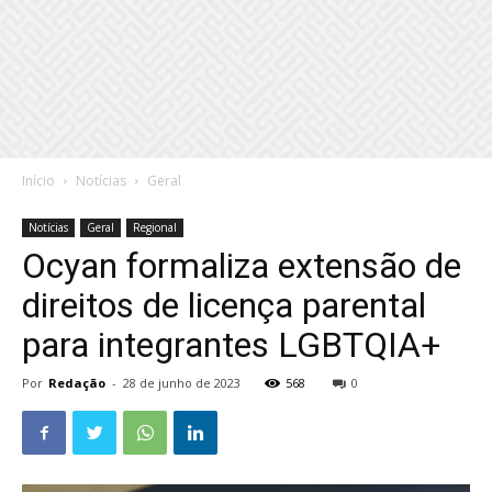
Início
Notícias
Geral
Notícias
Geral
Regional
Ocyan formaliza extensão de
direitos de licença parental
para integrantes LGBTQIA+
Por
Redação
-
28 de junho de 2023
568
0