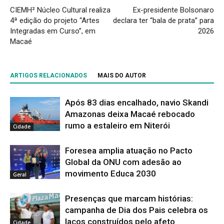
CIEMH² Núcleo Cultural realiza
Ex-presidente Bolsonaro
4ª edição do projeto “Artes
declara ter “bala de prata” para
Integradas em Curso”, em
2026
Macaé
ARTIGOS RELACIONADOS
MAIS DO AUTOR
Após 83 dias encalhado, navio Skandi
Amazonas deixa Macaé rebocado
rumo a estaleiro em Niterói
Cidade
Foresea amplia atuação no Pacto
Global da ONU com adesão ao
movimento Educa 2030
Geral
Presenças que marcam histórias:
campanha de Dia dos Pais celebra os
laços construídos pelo afeto
Cidade