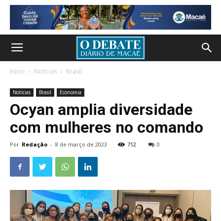
Início
Notícias
Brasil
Notícias
Brasil
Economia
Ocyan amplia diversidade
com mulheres no comando
Por
Redação
-
8 de março de 2023
712
0