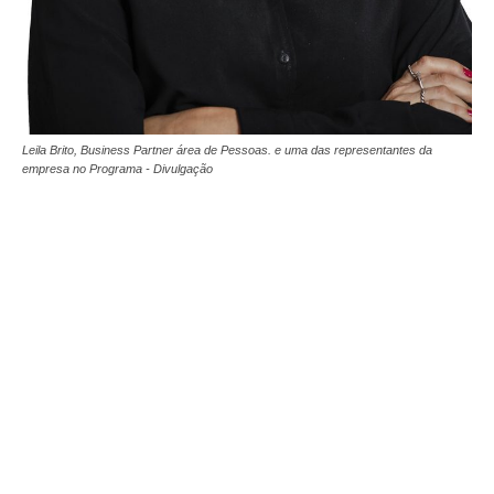
Leila Brito, Business Partner área de Pessoas. e uma das representantes da
empresa no Programa - Divulgação