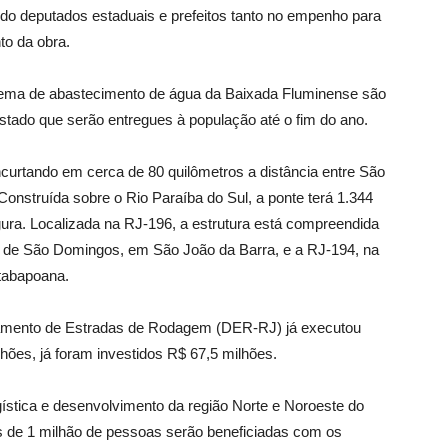
ndo deputados estaduais e prefeitos tanto no empenho para
o da obra.
tema de abastecimento de água da Baixada Fluminense são
estado que serão entregues à população até o fim do ano.
 encurtando em cerca de 80 quilômetros a distância entre São
onstruída sobre o Rio Paraíba do Sul, a ponte terá 1.344
ura. Localizada na RJ-196, a estrutura está compreendida
de de São Domingos, em São João da Barra, e a RJ-194, na
tabapoana.
tamento de Estradas de Rodagem (DER-RJ) já executou
hões, já foram investidos R$ 67,5 milhões.
gística e desenvolvimento da região Norte e Noroeste do
 de 1 milhão de pessoas serão beneficiadas com os