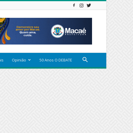
ais
Opinião
50 Anos O DEBATE