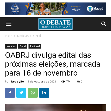
Início
Notícias
Geral
Notícias
Geral
Regional
OABRJ divulga edital das
próximas eleições, marcada
para 16 de novembro
Por
Redação
-
1 de outubro de 2021
774
0