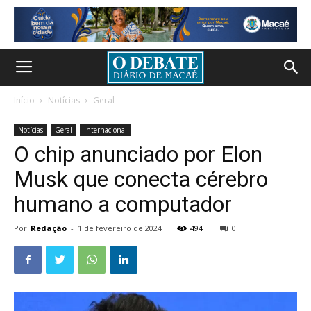
Início
Notícias
Geral
Notícias
Geral
Internacional
O chip anunciado por Elon
Musk que conecta cérebro
humano a computador
Por
Redação
-
1 de fevereiro de 2024
494
0