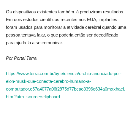
Os dispositivos existentes também já produziram resultados.
Em dois estudos científicos recentes nos EUA, implantes
foram usados para monitorar a atividade cerebral quando uma
pessoa tentava falar, o que poderia então ser decodificado
para ajudá-la a se comunicar.
Por Portal Terra
https://www.terra.com.br/byte/ciencia/o-chip-anunciado-por-
elon-musk-que-conecta-cerebro-humano-a-
computador,c57a4077a06f2975d77bcac8396e634a0mxxhacl.
html?utm_source=clipboard