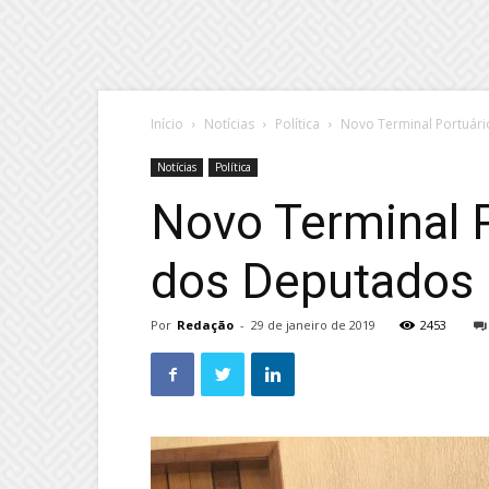
Início
Notícias
Política
Novo Terminal Portuár
Notícias
Política
Novo Terminal 
dos Deputados
Por
Redação
-
29 de janeiro de 2019
2453