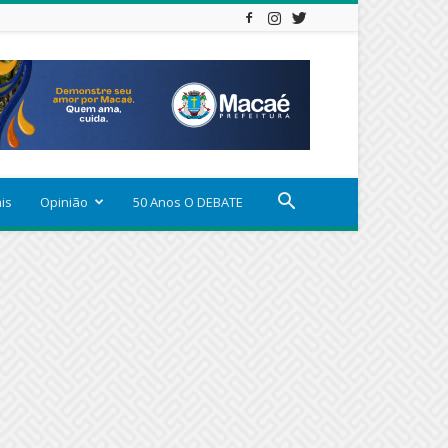
ais
Opinião
50 Anos O DEBATE