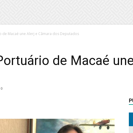
io de Macaé une Alerj e Câmara dos Deputados
Portuário de Macaé une
0
P