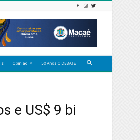
ais
Opinião
50 Anos O DEBATE
s e US$ 9 bi