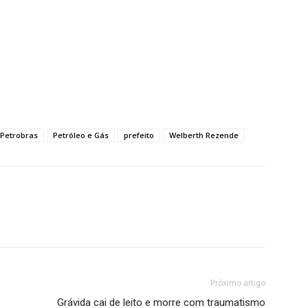
Petrobras
Petróleo e Gás
prefeito
Welberth Rezende
Próximo artigo
Grávida cai de leito e morre com traumatismo