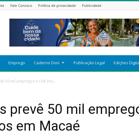
nte
Fale Conosco
Política de privacidade
Publicidade
Emprego
Caderno Dois
Publicação Legal
Edições Digit
vê 50 mil empregos e US$ 9 bi...
s prevê 50 mil emprego
tos em Macaé