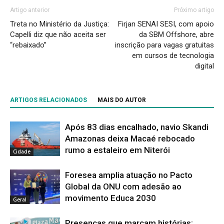
Artigo anterior
Próximo artigo
Treta no Ministério da Justiça:
Firjan SENAI SESI, com apoio
Capelli diz que não aceita ser
da SBM Offshore, abre
“rebaixado”
inscrição para vagas gratuitas
em cursos de tecnologia
digital
ARTIGOS RELACIONADOS
MAIS DO AUTOR
Após 83 dias encalhado, navio Skandi
Amazonas deixa Macaé rebocado
rumo a estaleiro em Niterói
Cidade
Foresea amplia atuação no Pacto
Global da ONU com adesão ao
movimento Educa 2030
Geral
Presenças que marcam histórias: