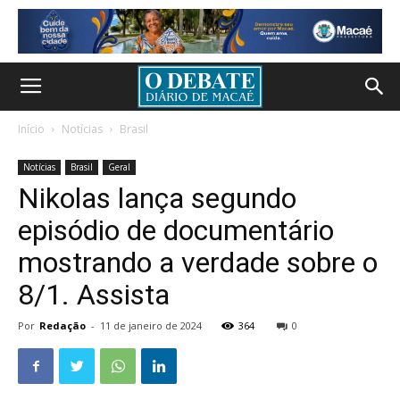
Início
Notícias
Brasil
Notícias
Brasil
Geral
Nikolas lança segundo
episódio de documentário
mostrando a verdade sobre o
8/1. Assista
Por
Redação
-
11 de janeiro de 2024
364
0