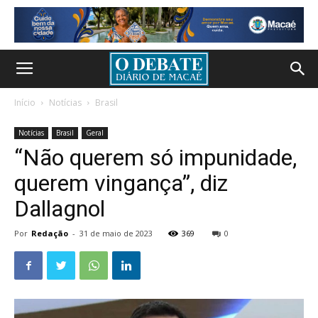
Início
Notícias
Brasil
Notícias
Brasil
Geral
“Não querem só impunidade,
querem vingança”, diz
Dallagnol
Por
Redação
-
31 de maio de 2023
369
0