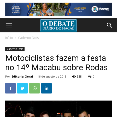
Início
Caderno Dois
Caderno Dois
Motociclistas fazem a festa
no 14º Macabu sobre Rodas
Por
Editoria Geral
-
16 de agosto de 2018
938
0