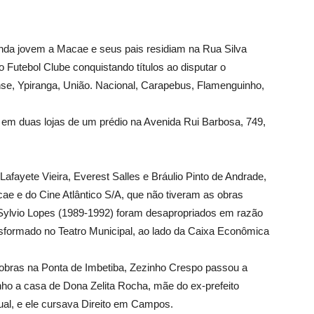
nda jovem a Macae e seus pais residiam na Rua Silva
 Futebol Clube conquistando títulos ao disputar o
se, Ypiranga, União. Nacional, Carapebus, Flamenguinho,
 em duas lojas de um prédio na Avenida Rui Barbosa, 749,
afayete Vieira, Everest Salles e Bráulio Pinto de Andrade,
ae e do Cine Atlântico S/A, que não tiveram as obras
o Sylvio Lopes (1989-1992) foram desapropriados em razão
nsformado no Teatro Municipal, ao lado da Caixa Econômica
obras na Ponta de Imbetiba, Zezinho Crespo passou a
inho a casa de Dona Zelita Rocha, mãe do ex-prefeito
al, e ele cursava Direito em Campos.