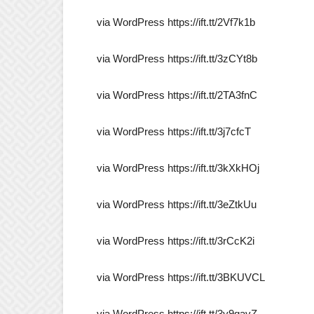
via WordPress https://ift.tt/2Vf7k1b
via WordPress https://ift.tt/3zCYt8b
via WordPress https://ift.tt/2TA3fnC
via WordPress https://ift.tt/3j7cfcT
via WordPress https://ift.tt/3kXkHOj
via WordPress https://ift.tt/3eZtkUu
via WordPress https://ift.tt/3rCcK2i
via WordPress https://ift.tt/3BKUVCL
via WordPress https://ift.tt/3y9gavZ