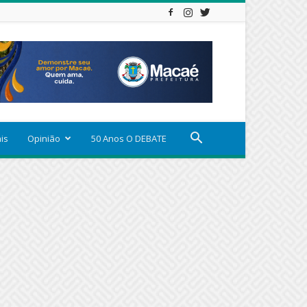
ais
Opinião
50 Anos O DEBATE