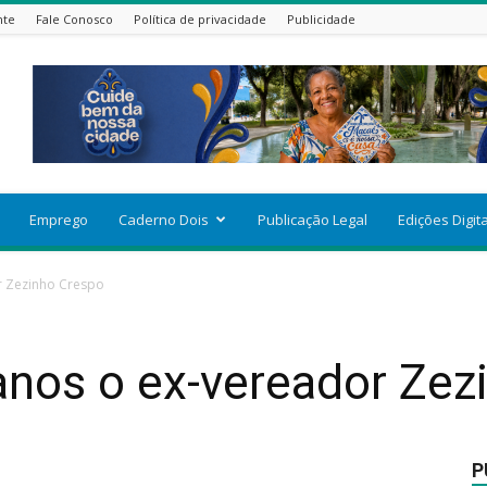
nte
Fale Conosco
Política de privacidade
Publicidade
Emprego
Caderno Dois
Publicação Legal
Edições Digit
r Zezinho Crespo
anos o ex-vereador Zez
P