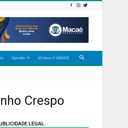
ais
Opinião
50 Anos O DEBATE
inho Crespo
UBLICIDADE LEGAL