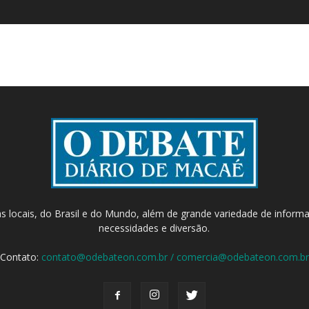
as locais, do Brasil e do Mundo, além de grande variedade de inform
necessidades e diversão.
Contato:
contato@odebateon.com.br / comercia@odebateon.com.br