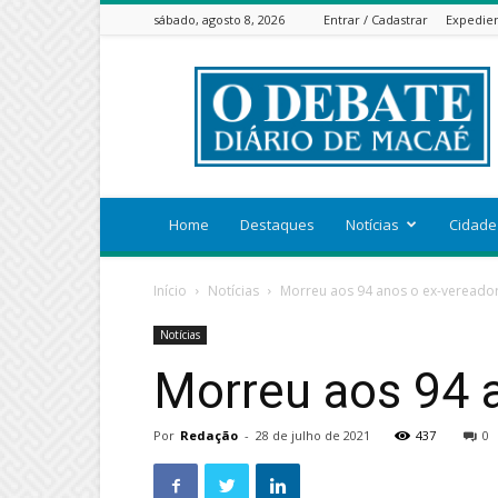
sábado, agosto 8, 2026
Entrar / Cadastrar
Expedie
ODEBATEON
Home
Destaques
Notícias
Cidade
Início
Notícias
Morreu aos 94 anos o ex-vereado
Notícias
Morreu aos 94 
Por
Redação
-
28 de julho de 2021
437
0