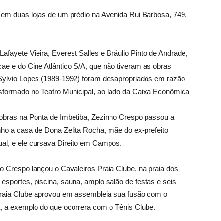
 em duas lojas de um prédio na Avenida Rui Barbosa, 749,
afayete Vieira, Everest Salles e Bráulio Pinto de Andrade,
ae e do Cine Atlântico S/A, que não tiveram as obras
o Sylvio Lopes (1989-1992) foram desapropriados em razão
nsformado no Teatro Municipal, ao lado da Caixa Econômica
obras na Ponta de Imbetiba, Zezinho Crespo passou a
inho a casa de Dona Zelita Rocha, mãe do ex-prefeito
al, e ele cursava Direito em Campos.
 Crespo lançou o Cavaleiros Praia Clube, na praia dos
esportes, piscina, sauna, amplo salão de festas e seis
 Praia Clube aprovou em assembleia sua fusão com o
a, a exemplo do que ocorrera com o Tênis Clube.