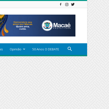
ais
Opinião
50 Anos O DEBATE