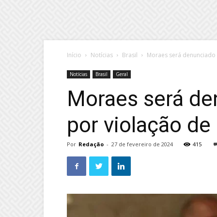
Início
Notícias
Brasil
Moraes será denunciado n
Notícias
Brasil
Geral
Moraes será de
por violação de
Por
Redação
-
27 de fevereiro de 2024
415