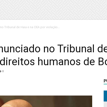
o Tribunal de Haia e na OEA por violação...
nunciado no Tribunal d
 direitos humanos de B
0
P