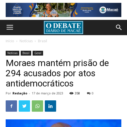
Início
Notícias
Brasil
Notícias
Brasil
Geral
Moraes mantém prisão de
294 acusados por atos
antidemocráticos
Por
Redação
-
17 de março de 2023
358
0