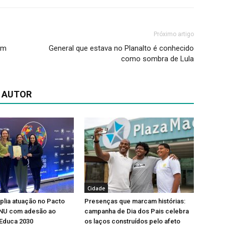
Próximo artigo
im
General que estava no Planalto é conhecido
como sombra de Lula
 AUTOR
Cidade
lia atuação no Pacto
Presenças que marcam histórias:
ONU com adesão ao
campanha de Dia dos Pais celebra
Educa 2030
os laços construídos pelo afeto