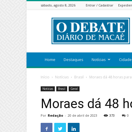
sábado, agosto 8, 2026
Entrar / Cadastrar
Expedie
ODEBATEON
Home
Destaques
Notícias
Cidade
Início
Notícias
Brasil
Moraes dá 48 horas para 
Notícias
Brasil
Geral
Moraes dá 48 ho
Por
Redação
-
20 de abril de 2023
373
0