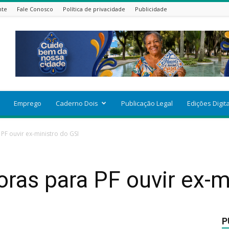
nte
Fale Conosco
Política de privacidade
Publicidade
Emprego
Caderno Dois
Publicação Legal
Edições Digit
PF ouvir ex-ministro do GSI
ras para PF ouvir ex-m
P