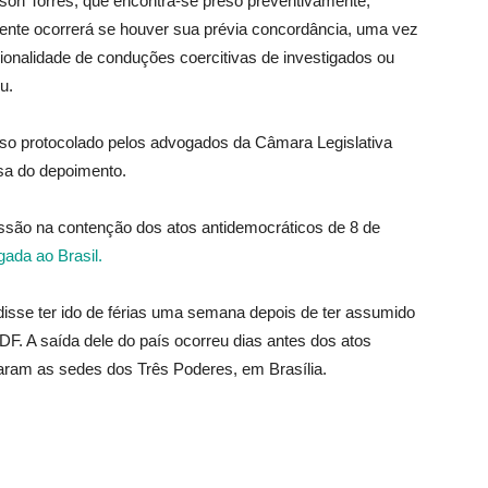
son Torres, que encontra-se preso preventivamente,
omente ocorrerá se houver sua prévia concordância, uma vez
ionalidade de conduções coercitivas de investigados ou
iu.
rso protocolado pelos advogados da Câmara Legislativa
nsa do depoimento.
ssão na contenção dos atos antidemocráticos de 8 de
gada ao Brasil.
isse ter ido de férias uma semana depois de ter assumido
DF. A saída dele do país ocorreu dias antes dos atos
aram as sedes dos Três Poderes, em Brasília.