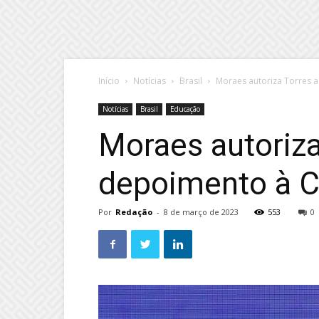
Início
Notícias
Brasil
Moraes autoriza Torres a
Notícias
Brasil
Educação
Moraes autoriza
depoimento à C
Por
Redação
-
8 de março de 2023
553
0