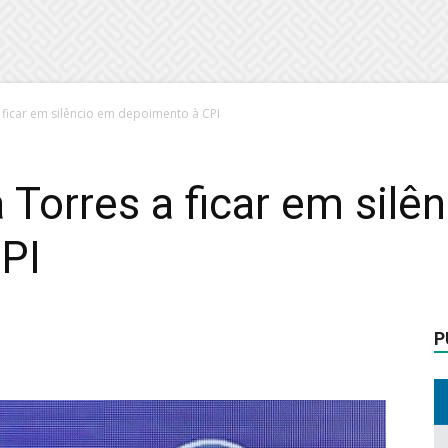
 ficar em silêncio em depoimento à CPI
 Torres a ficar em silê
PI
P