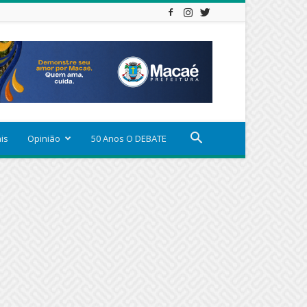
ais
Opinião
50 Anos O DEBATE