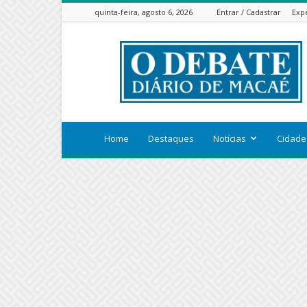
quinta-feira, agosto 6, 2026
Entrar / Cadastrar
Exp
ODEBATEON
Home
Destaques
Notícias
Cidade