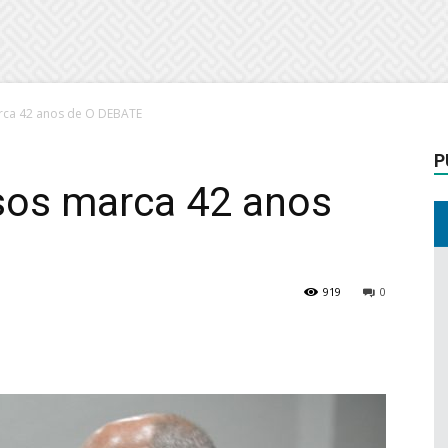
ca 42 anos de O DEBATE
P
sos marca 42 anos
919
0