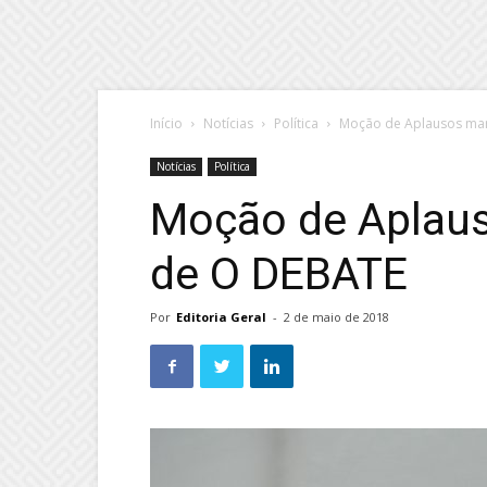
Início
Notícias
Política
Moção de Aplausos mar
Notícias
Política
Moção de Aplau
de O DEBATE
Por
Editoria Geral
-
2 de maio de 2018