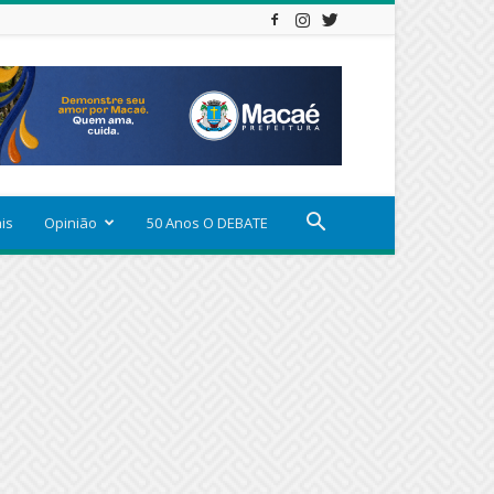
ais
Opinião
50 Anos O DEBATE