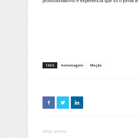
profissionalismo e experiência que só o jornal t
TAGS
homenagem
Moção
Artigo anterior