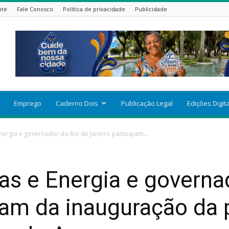
nte
Fale Conosco
Política de privacidade
Publicidade
Emprego
Caderno Dois
Publicação Legal
Edições Digit
nergia e governador do Rio de Janeiro participam...
as e Energia e governa
pam da inauguração da 