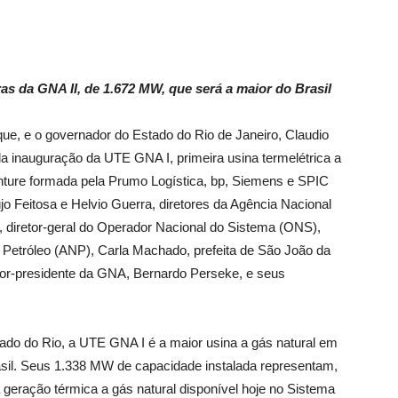
as da GNA II, de 1.672 MW, que será a maior do Brasi
l
ue, e o governador do Estado do Rio de Janeiro, Claudio
 da inauguração da UTE GNA I, primeira usina termelétrica a
enture formada pela Prumo Logística, bp, Siemens e SPIC
jo Feitosa e Helvio Guerra, diretores da Agência Nacional
i, diretor-geral do Operador Nacional do Sistema (ONS),
o Petróleo (ANP), Carla Machado, prefeita de São João da
tor-presidente da GNA, Bernardo Perseke, e seus
tado do Rio, a UTE GNA I é a maior usina a gás natural em
sil. Seus 1.338 MW de capacidade instalada representam,
eração térmica a gás natural disponível hoje no Sistema