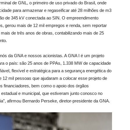
inal de GNL, o primeiro de uso privado do Brasil, onde
ade para armazenar e regaseificar até 28 milhões de m3
ssão de 345 kV conectada ao SIN. O empreendimento
s, gerou mais de 12 mil empregos e renda, sem reportar
ais de três anos de obras, contabilizando mais de 25
nto.
 nós da GNA e nossos acionistas. A GNA I é um projeto
 para o país: são 25 anos de PPAs, 1.338 MW de capacidade
fiável, flexível e estratégica para a segurança energética do
 12 mil pessoas que ajudaram a colocar esse projeto de
os financiadores, bem como o apoio dos órgãos
l, estadual e municipal, que estiveram junto conosco no
ria”, afirmou Bernardo Perseke, diretor-presidente da GNA.