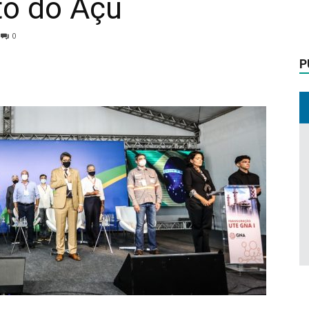
to do Açu
0
P