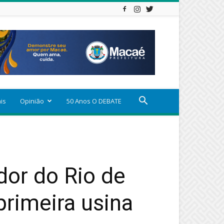
ais
Opinião
50 Anos O DEBATE
dor do Rio de
primeira usina