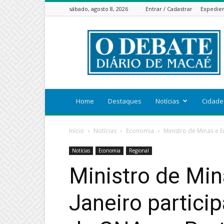
sábado, agosto 8, 2026
Entrar / Cadastrar
Expedie
ODEBATEON
Home
Destaques
Notícias
Cidade
Início
Notícias
Economia
Ministro de Minas e E
Notícias
Economia
Regional
Ministro de Min
Janeiro partici